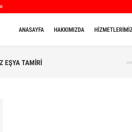
SI
ANASAYFA
HAKKIMIZDA
HIZMETLERIMI
ANASAYFA
HAKKIMIZDA
HIZMETLERIMI
Z EŞYA TAMIRI
HO
Yo