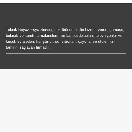
Teknik Beyaz Eşya Servisi, sektöründe üstün hizmet veren, çamaşır,
bulaşık ve kurutma makineleri, fırınlar, buzdolapları, televizyonlar ve
küçük ev aletleri, karıştırıcı, su ısıtıcıları, çaycılar ve ütülerinizin
tamirini sağlayan firmadır.