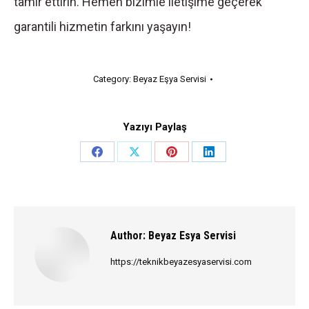
tamir ettirin. Hemen bizimle iletişime geçerek
garantili hizmetin farkını yaşayın!
Category:
Beyaz Eşya Servisi
Yazıyı Paylaş
Share
Share
Share
Share
on
on
on
on
Facebook
X
Pinterest
LinkedIn
Author:
Beyaz Esya Servisi
https://teknikbeyazesyaservisi.com