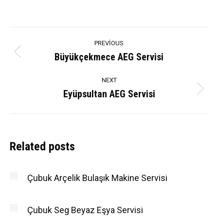
Post
PREVIOUS
navigation
Büyükçekmece AEG Servisi
Previous
post:
NEXT
Eyüpsultan AEG Servisi
Next
post:
Related posts
Çubuk Arçelik Bulaşık Makine Servisi
Çubuk Seg Beyaz Eşya Servisi