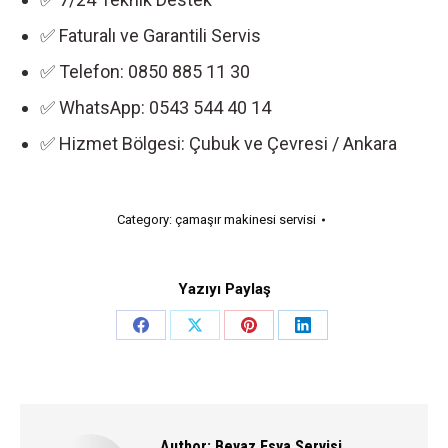
✅ Faturalı ve Garantili Servis
✅ Telefon: 0850 885 11 30
✅ WhatsApp: 0543 544 40 14
✅ Hizmet Bölgesi: Çubuk ve Çevresi / Ankara
Category:
çamaşır makinesi servisi
Yazıyı Paylaş
Share
Share
Share
Share
on
on
on
on
Facebook
X
Pinterest
LinkedIn
Author:
Beyaz Esya Servisi