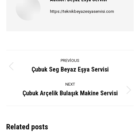
https://teknikbeyazesyaservisi.com
Post
PREVIOUS
navigation
Çubuk Seg Beyaz Eşya Servisi
Previous
post:
NEXT
Çubuk Arçelik Bulaşık Makine Servisi
Next
post:
Related posts